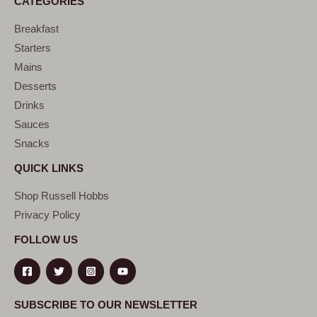
CATEGORIES
Breakfast
Starters
Mains
Desserts
Drinks
Sauces
Snacks
QUICK LINKS
Shop Russell Hobbs
Privacy Policy
FOLLOW US
SUBSCRIBE TO OUR NEWSLETTER