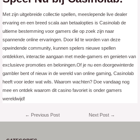
Met zijn uitgebreide collectie spellen, meeslepende live dealer
ervaring en een breed scala aan betaalopties is Casinolab de
ultieme bestemming voor gamers die op zoek zijn naar
spannende online ervaringen. Door lid te worden van deze
opwindende community, kunnen spelers nieuwe spellen
ontdekken, interactie aangaan met mede-gamers en genieten van
exclusieve promoties en beloningen.Of je nu een doorgewinterde
gambler bent of nieuw in de wereld van online gaming, Casinolab
heeft voor ieder wat wils. Waarom wachten? Doe vandaag nog
mee en ontdek waarom dit casino favoriet is onder gamers
wereldwijd!
Post
←
Previous Post
Next Post
→
navigation