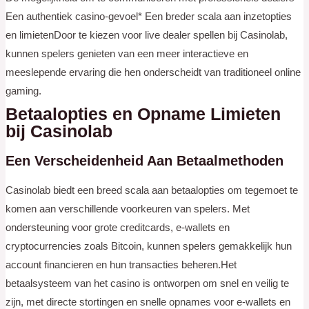
Een authentiek casino-gevoel* Een breder scala aan inzetopties
en limietenDoor te kiezen voor live dealer spellen bij Casinolab,
kunnen spelers genieten van een meer interactieve en
meeslepende ervaring die hen onderscheidt van traditioneel online
gaming.
Betaalopties en Opname Limieten
bij Casinolab
Een Verscheidenheid Aan Betaalmethoden
Casinolab biedt een breed scala aan betaalopties om tegemoet te
komen aan verschillende voorkeuren van spelers. Met
ondersteuning voor grote creditcards, e-wallets en
cryptocurrencies zoals Bitcoin, kunnen spelers gemakkelijk hun
account financieren en hun transacties beheren.Het
betaalsysteem van het casino is ontworpen om snel en veilig te
zijn, met directe stortingen en snelle opnames voor e-wallets en