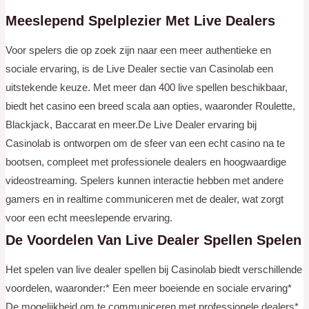
Meeslepend Spelplezier Met Live Dealers
Voor spelers die op zoek zijn naar een meer authentieke en
sociale ervaring, is de Live Dealer sectie van Casinolab een
uitstekende keuze. Met meer dan 400 live spellen beschikbaar,
biedt het casino een breed scala aan opties, waaronder Roulette,
Blackjack, Baccarat en meer.De Live Dealer ervaring bij
Casinolab is ontworpen om de sfeer van een echt casino na te
bootsen, compleet met professionele dealers en hoogwaardige
videostreaming. Spelers kunnen interactie hebben met andere
gamers en in realtime communiceren met de dealer, wat zorgt
voor een echt meeslepende ervaring.
De Voordelen Van Live Dealer Spellen Spelen
Het spelen van live dealer spellen bij Casinolab biedt verschillende
voordelen, waaronder:* Een meer boeiende en sociale ervaring*
De mogelijkheid om te communiceren met professionele dealers*