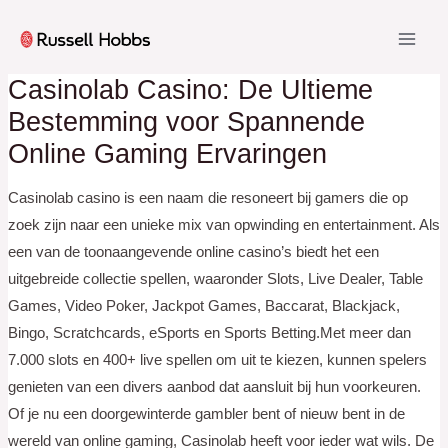
Skip
to
MAI
content
Casinolab Casino: De Ultieme
ME
Bestemming voor Spannende
Online Gaming Ervaringen
Casinolab casino is een naam die resoneert bij gamers die op
zoek zijn naar een unieke mix van opwinding en entertainment. Als
een van de toonaangevende online casino’s biedt het een
uitgebreide collectie spellen, waaronder Slots, Live Dealer, Table
Games, Video Poker, Jackpot Games, Baccarat, Blackjack,
Bingo, Scratchcards, eSports en Sports Betting.Met meer dan
7.000 slots en 400+ live spellen om uit te kiezen, kunnen spelers
genieten van een divers aanbod dat aansluit bij hun voorkeuren.
Of je nu een doorgewinterde gambler bent of nieuw bent in de
wereld van online gaming, Casinolab heeft voor ieder wat wils. De