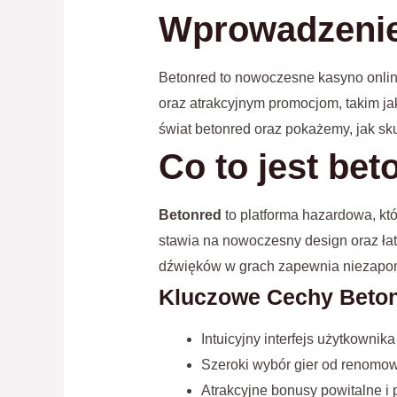
Wprowadzeni
Betonred to nowoczesne kasyno online
oraz atrakcyjnym promocjom, takim j
świat betonred oraz pokażemy, jak s
Co to jest bet
Betonred
to platforma hazardowa, któ
stawia na nowoczesny design oraz łatw
dźwięków w grach zapewnia niezapom
Kluczowe Cechy Beton
Intuicyjny interfejs użytkownika
Szeroki wybór gier od renom
Atrakcyjne bonusy powitalne i