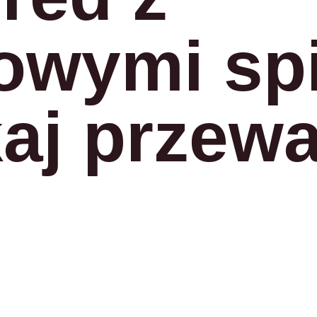
owymi sp
kaj przew