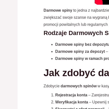
Darmowe spiny
to jedna z najbardzi
zwiększać swoje szanse na wygraną b
promocji powitalnych lub regularnych a
Rodzaje Darmowych S
Darmowe spiny bez depozyt
Darmowe spiny za depozyt
– 
Darmowe spiny w ramach pr
Jak zdobyć d
Zdobycie
darmowych spinów
w kasyn
Rejestracja konta
– Zarejestru
Weryfikacja konta
– Upewnij s