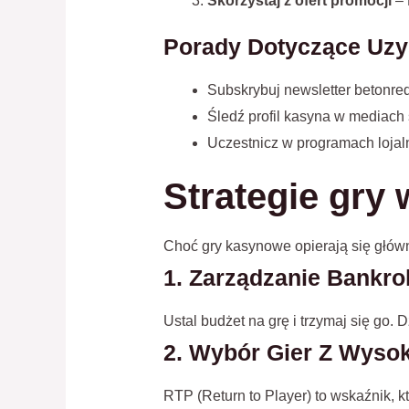
Skorzystaj z ofert promocji
– 
Porady Dotyczące Uz
Subskrybuj newsletter betonre
Śledź profil kasyna w mediach
Uczestnicz w programach lojaln
Strategie gry
Choć gry kasynowe opierają się główni
1. Zarządzanie Bankro
Ustal budżet na grę i trzymaj się go. 
2. Wybór Gier Z Wyso
RTP (Return to Player) to wskaźnik, 