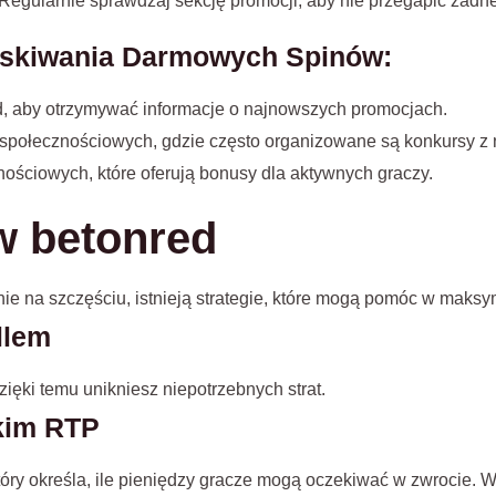
Regularnie sprawdzaj sekcję promocji, aby nie przegapić żadne
yskiwania Darmowych Spinów:
d, aby otrzymywać informacje o najnowszych promocjach.
 społecznościowych, gdzie często organizowane są konkursy z
ościowych, które oferują bonusy dla aktywnych graczy.
 w betonred
e na szczęściu, istnieją strategie, które mogą pomóc w maksyma
llem
Dzięki temu unikniesz niepotrzebnych strat.
kim RTP
który określa, ile pieniędzy gracze mogą oczekiwać w zwrocie. 