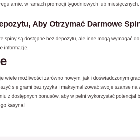
gularnie, w ramach promocji tygodniowych lub miesięcznych, a
epozytu, Aby Otrzymać Darmowe Spi
 spiny są dostępne bez depozytu, ale inne mogą wymagać dok
e informacje.
e
ruje wiele możliwości zarówno nowym, jak i doświadczonym gra
eszyć się grami bez ryzyka i maksymalizować swoje szanse na 
niu z dostępnych bonusów, aby w pełni wykorzystać potencjał 
ego kasyna!