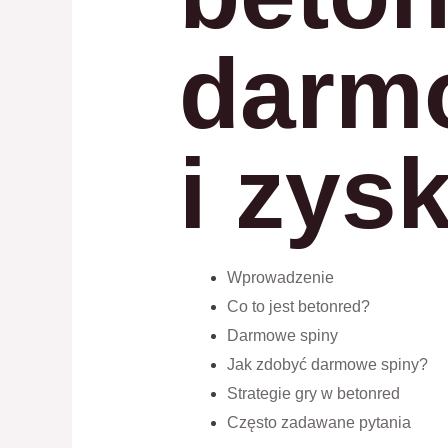
darm
i zys
Wprowadzenie
Co to jest betonred?
Darmowe spiny
Jak zdobyć darmowe spiny?
Strategie gry w betonred
Często zadawane pytania