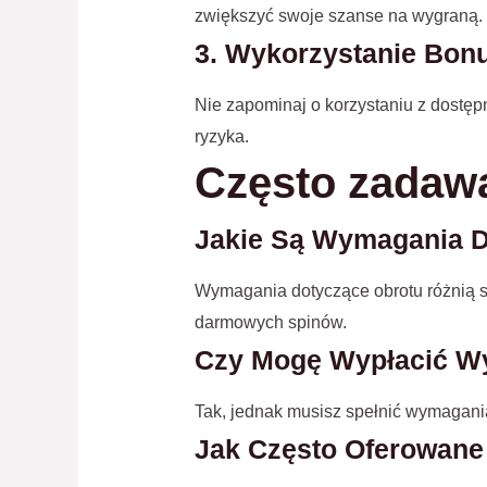
zwiększyć swoje szanse na wygraną.
3. Wykorzystanie Bon
Nie zapominaj o korzystaniu z dostę
ryzyka.
Często zadaw
Jakie Są Wymagania 
Wymagania dotyczące obrotu różnią si
darmowych spinów.
Czy Mogę Wypłacić W
Tak, jednak musisz spełnić wymagani
Jak Często Oferowan