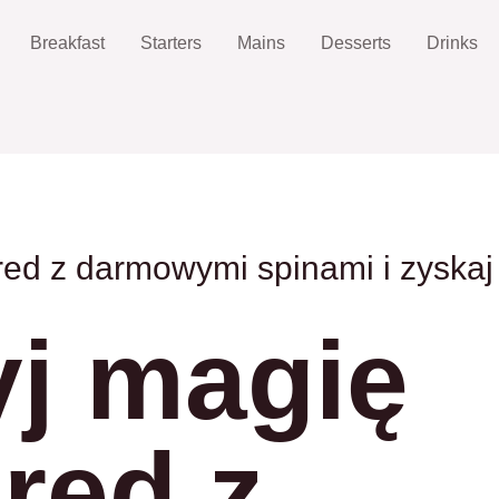
Breakfast
Starters
Mains
Desserts
Drinks
red z darmowymi spinami i zyska
j magię
red z