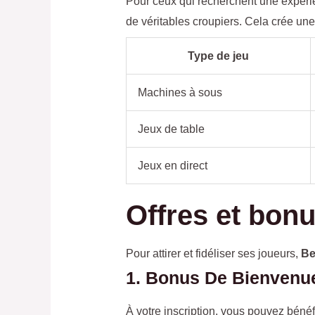
Pour ceux qui recherchent une expéri
de véritables croupiers. Cela crée u
Type de jeu
Machines à sous
Jeux de table
Jeux en direct
Offres et bonu
Pour attirer et fidéliser ses joueurs,
Be
1. Bonus De Bienvenu
À votre inscription, vous pouvez béné