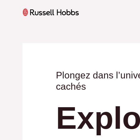
Skip
to
content
Plongez dans l’univ
cachés
Explo