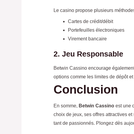
Le casino propose plusieurs méthodes
Cartes de crédit/débit
Portefeuilles électroniques
Virement bancaire
2. Jeu Responsable
Betwin Cassino encourage également le 
options comme les limites de dépôt et 
Conclusion
En somme,
Betwin Cassino
est une d
choix de jeux, ses offres attractives e
tant de passionnés. Plongez dès aujo