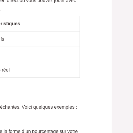
en direct où vous pouvez jouer avec
.
ristiques
fs
 réel
échantes. Voici quelques exemples :
e la forme d’un pourcentage sur votre