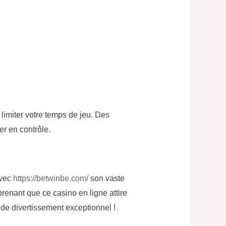
limiter votre temps de jeu. Des
er en contrôle.
Avec
https://betwinbe.com/
son vaste
prenant que ce casino en ligne attire
de divertissement exceptionnel !